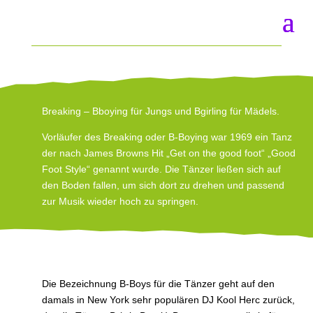
Breaking – Bboying für Jungs und Bgirling für Mädels.
Vorläufer des Breaking oder B-Boying war 1969 ein Tanz
der nach James Browns Hit „Get on the good foot“ „Good
Foot Style“ genannt wurde. Die Tänzer ließen sich auf
den Boden fallen, um sich dort zu drehen und passend
zur Musik wieder hoch zu springen.
Die Bezeichnung B-Boys für die Tänzer geht auf den
damals in New York sehr populären DJ Kool Herc zurück,