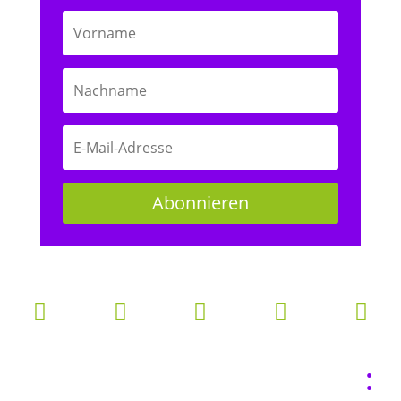
Abonnieren





: